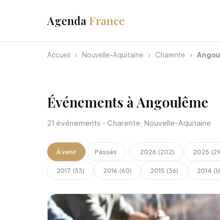
Agenda
France
Accueil
›
Nouvelle-Aquitaine
›
Charente
›
Angou
Événements à Angoulême
21 événements - Charente, Nouvelle-Aquitaine
À venir
Passés
2026
2025
(202)
(2
2017
2016
2015
2014
(53)
(60)
(36)
(1