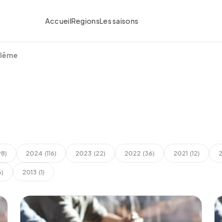
Accueil
Regions
Les saisons
lême
2024
2023
2022
2021
98)
(116)
(22)
(36)
(12)
2013
6)
(1)