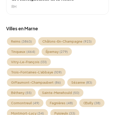
RH
Villes en Marne
Reims
Châlons-En-Champagne
(3863)
(923)
Tinqueux
Épernay
(464)
(279)
Vitry-Le-François
(131)
Trois-Fontaines-L'abbaye
(109)
Giffaumont-Champaubert
Sézanne
(86)
(83)
Bétheny
Sainte-Menehould
(55)
(50)
Cormontreuil
Fagnières
Œuilly
(49)
(48)
(38)
Montmort-Lucy
Puisieulx
(34)
(33)