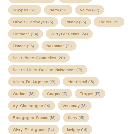
Suippes
Pierry
Valmy
(32)
(30)
(27)
Orbais-L'abbaye
Prunay
Thillois
(25)
(25)
(25)
Dormans
Witry Les Reims
(24)
(24)
Fismes
Bezannes
(23)
(21)
Saint-Brice-Courcelles
(20)
Sainte-Marie-Du-Lac-Nuisement
(19)
Villers-En-Argonne
Montmirail
(19)
(18)
Outines
Crugny
Étoges
(18)
(17)
(17)
Aÿ-Champagne
Verzenay
(16)
(16)
Bourgogne-Fresne
Sarry
(15)
(15)
Givry-En-Argonne
Juvigny
(14)
(14)