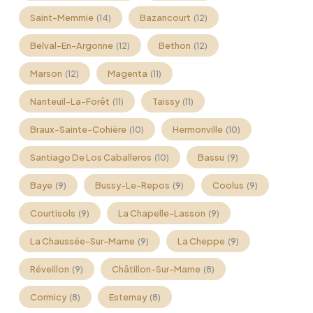
Saint-Memmie
Bazancourt
(14)
(12)
Belval-En-Argonne
Bethon
(12)
(12)
Marson
Magenta
(12)
(11)
Nanteuil-La-Forêt
Taissy
(11)
(11)
Braux-Sainte-Cohière
Hermonville
(10)
(10)
Santiago De Los Caballeros
Bassu
(10)
(9)
Baye
Bussy-Le-Repos
Coolus
(9)
(9)
(9)
Courtisols
La Chapelle-Lasson
(9)
(9)
La Chaussée-Sur-Marne
La Cheppe
(9)
(9)
Réveillon
Châtillon-Sur-Marne
(9)
(8)
Cormicy
Esternay
(8)
(8)