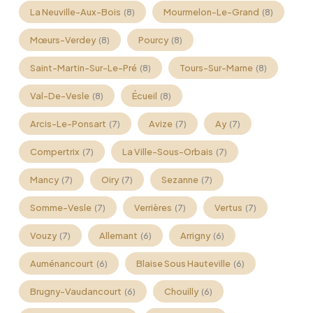
La Neuville-Aux-Bois
Mourmelon-Le-Grand
(8)
(8)
Mœurs-Verdey
Pourcy
(8)
(8)
Saint-Martin-Sur-Le-Pré
Tours-Sur-Marne
(8)
(8)
Val-De-Vesle
Écueil
(8)
(8)
Arcis-Le-Ponsart
Avize
Ay
(7)
(7)
(7)
Compertrix
La Ville-Sous-Orbais
(7)
(7)
Mancy
Oiry
Sezanne
(7)
(7)
(7)
Somme-Vesle
Verrières
Vertus
(7)
(7)
(7)
Vouzy
Allemant
Arrigny
(7)
(6)
(6)
Auménancourt
Blaise Sous Hauteville
(6)
(6)
Brugny-Vaudancourt
Chouilly
(6)
(6)