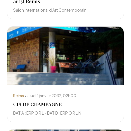
art3f Reims
Salon International d'Art Contemporain
Reims
• Jeudi 1 janvier 2032, 02h00
CIS DE CHAMPAGNE
BAT A : ERP O R L - BAT B : ERP O R L N